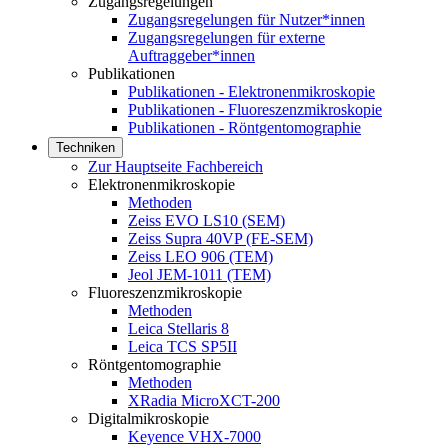
Zugangsregelungen
Zugangsregelungen für Nutzer*innen
Zugangsregelungen für externe
Auftraggeber*innen
Publikationen
Publikationen - Elektronenmikroskopie
Publikationen - Fluoreszenzmikroskopie
Publikationen - Röntgentomographie
Techniken
Zur Hauptseite Fachbereich
Elektronenmikroskopie
Methoden
Zeiss EVO LS10 (SEM)
Zeiss Supra 40VP (FE-SEM)
Zeiss LEO 906 (TEM)
Jeol JEM-1011 (TEM)
Fluoreszenzmikroskopie
Methoden
Leica Stellaris 8
Leica TCS SP5II
Röntgentomographie
Methoden
XRadia MicroXCT-200
Digitalmikroskopie
Keyence VHX-7000