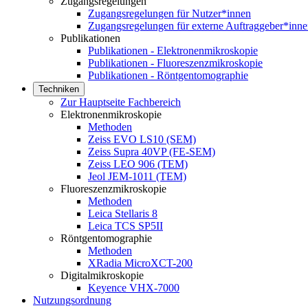
Zugangsregelungen
Zugangsregelungen für Nutzer*innen
Zugangsregelungen für externe Auftraggeber*inn
Publikationen
Publikationen - Elektronenmikroskopie
Publikationen - Fluoreszenzmikroskopie
Publikationen - Röntgentomographie
Techniken
Zur Hauptseite Fachbereich
Elektronenmikroskopie
Methoden
Zeiss EVO LS10 (SEM)
Zeiss Supra 40VP (FE-SEM)
Zeiss LEO 906 (TEM)
Jeol JEM-1011 (TEM)
Fluoreszenzmikroskopie
Methoden
Leica Stellaris 8
Leica TCS SP5II
Röntgentomographie
Methoden
XRadia MicroXCT-200
Digitalmikroskopie
Keyence VHX-7000
Nutzungsordnung