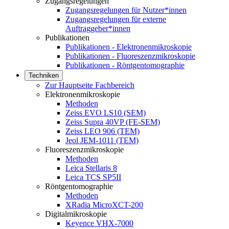
Zugangsregelungen
Zugangsregelungen für Nutzer*innen
Zugangsregelungen für externe
Auftraggeber*innen
Publikationen
Publikationen - Elektronenmikroskopie
Publikationen - Fluoreszenzmikroskopie
Publikationen - Röntgentomographie
Techniken
Zur Hauptseite Fachbereich
Elektronenmikroskopie
Methoden
Zeiss EVO LS10 (SEM)
Zeiss Supra 40VP (FE-SEM)
Zeiss LEO 906 (TEM)
Jeol JEM-1011 (TEM)
Fluoreszenzmikroskopie
Methoden
Leica Stellaris 8
Leica TCS SP5II
Röntgentomographie
Methoden
XRadia MicroXCT-200
Digitalmikroskopie
Keyence VHX-7000