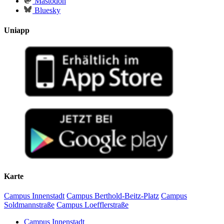
Mastodon
Bluesky
Uniapp
Karte
Campus Innenstadt
Campus Berthold-Beitz-Platz
Campus
Soldmannstraße
Campus Loefflerstraße
Campus Innenstadt